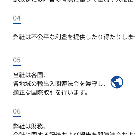
04
弊社は不公平な利益を提供したり得たりしま
05
当社は各国、
public
各地域の輸出入関連法令を遵守し、
適正な国際取引を行います。
06
弊社は財務、
会計に関する記録および報告を関連法令およ