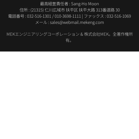
最高経営責任者 : Sang-Ho Moon
住所 : (21315) 仁川広域市 扶平区 扶平大路 313番道路 30
電話番号 :
032-516-1301
/
010-3698-1111
|
ファックス : 032-516-1069
メール : sales@webmail.mekeng.com
MEKエンジニアリングコーポレーション & 株式会社MEK。全著作権所
有。