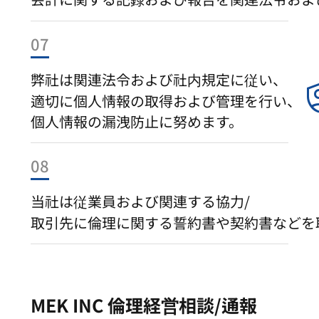
07
弊社は関連法令および社内規定に従い、
shield
適切に個人情報の取得および管理を行い、
個人情報の漏洩防止に努めます。
08
当社は従業員および関連する協力/
取引先に倫理に関する誓約書や契約書などを
MEK INC 倫理経営相談/通報