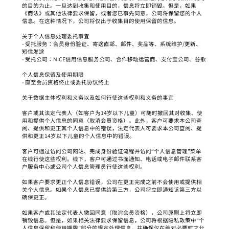
的目的为止。一旦达到收集和使用目的，信息将立即销毁。但是，如果
《商法》或其他法律要求保留，或者您已事先同意，公司将保留您的个人
信息。在这种情况下，公司将仅出于收集目的使用保留的信息。
关于个人信息处理委托事宜
- 受托服务：会员身份验证、寄送直邮、邮件、奖品等、系统维护/更新、
短信发送
- 受托公司：NICE信用信息服务公司、合作移动运营商、支付宝公司、谷歌
个人信息保留及使用期限
- 直至会员资格终止或委托协议终止
关于数据主体权利和义务以及如何行使这些权利和义务的事宜
客户或其法定代表人（如客户为14岁以下儿童）可随时撤回其对收集、使
用和提供个人信息的同意（取消会员资格）。此外，客户可要求本公司查
阅、提供和更正其个人信息中的错误，法定代表人可要求本公司查阅、提
供和更正14岁以下儿童的个人信息中的错误。
客户可通过访问公司网站、完成身份验证流程并访问“个人信息管理”菜单
在线行使这些权利。线下，客户可通过书面通知、电话或电子邮件联系客
户服务中心或公司个人信息管理员行使这些权利。
如果客户要求更正个人信息错误，公司在更正完成之前不会使用或提供相
关个人信息。如果个人信息已提供给第三方，公司将立即通知该第三方以
确保更正。
如果客户或其法定代表人撤回同意（取消会员资格），公司原则上将立即
销毁信息。但是，如果相关法律要求保留信息，公司将根据隐私政策中“个
人信息保留和使用期限”部分的规定处理信息，并确保仅在绝对必要时才允