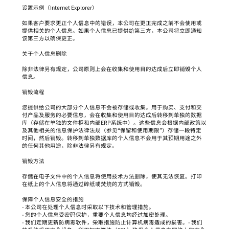
设置示例（Internet Explorer）
如果客户要求更正个人信息中的错误，本公司在更正完成之前不会使用或
提供相关的个人信息。如果个人信息已提供给第三方，本公司将立即通知
该第三方以确保更正。
关于个人信息删除
除非法律另有规定，公司原则上会在收集和使用目的达成后立即销毁个人
信息。
销毁流程
您提供给公司的大部分个人信息不会被存储或收集。用于购买、支付和交
付产品及服务的必要信息，会在收集和使用目的达成后转移到单独的数据
库（存储在单独的文件柜和内部ERP系统中）。这些信息会根据内部政策以
及其他相关的信息保护法律法规（参见“保留和使用期限”）存储一段特定
时间，然后销毁。转移到单独数据库的个人信息不会用于其预期用途之外
的任何其他用途，除非法律另有规定。
销毁方法
存储在电子文件中的个人信息将使用技术方法删除，使其无法恢复。打印
在纸上的个人信息将通过碎纸或焚烧的方式销毁。
保障个人信息安全的措施
- 本公司在处理个人信息时采取以下技术和管理措施。
- 您的个人信息受密码保护，重要个人信息均经过加密处理。
- 我们定期更新防病毒软件，采取措施防止计算机病毒造成的损害。- 我们