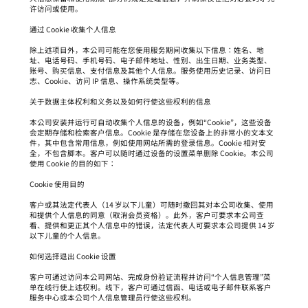
许访问或使用。
通过 Cookie 收集个人信息
除上述项目外，本公司可能在您使用服务期间收集以下信息：姓名、地
址、电话号码、手机号码、电子邮件地址、性别、出生日期、业务类型、
账号、购买信息、支付信息及其他个人信息。服务使用历史记录、访问日
志、Cookie、访问 IP 信息、操作系统类型等。
关于数据主体权利和义务以及如何行使这些权利的信息
本公司安装并运行可自动收集个人信息的设备，例如“Cookie”，这些设备
会定期存储和检索客户信息。Cookie 是存储在您设备上的非常小的文本文
件，其中包含常用信息，例如使用网站所需的登录信息。Cookie 相对安
全，不包含脚本。客户可以随时通过设备的设置菜单删除 Cookie。本公司
使用 Cookie 的目的如下：
Cookie 使用目的
客户或其法定代表人（14 岁以下儿童）可随时撤回其对本公司收集、使用
和提供个人信息的同意（取消会员资格）。此外，客户可要求本公司查
看、提供和更正其个人信息中的错误，法定代表人可要求本公司提供 14 岁
以下儿童的个人信息。
如何选择退出 Cookie 设置
客户可通过访问本公司网站、完成身份验证流程并访问“个人信息管理”菜
单在线行使上述权利。线下，客户可通过信函、电话或电子邮件联系客户
服务中心或本公司个人信息管理员行使这些权利。